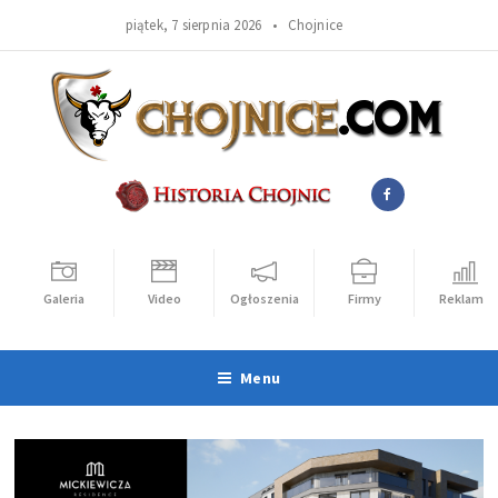
piątek, 7 sierpnia 2026 •
Chojnice
Galeria
Video
Ogłoszenia
Firmy
Reklama
Menu