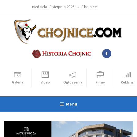
niedziela, 9 sierpnia 2026 •
Chojnice
Galeria
Video
Ogłoszenia
Firmy
Reklama
Menu