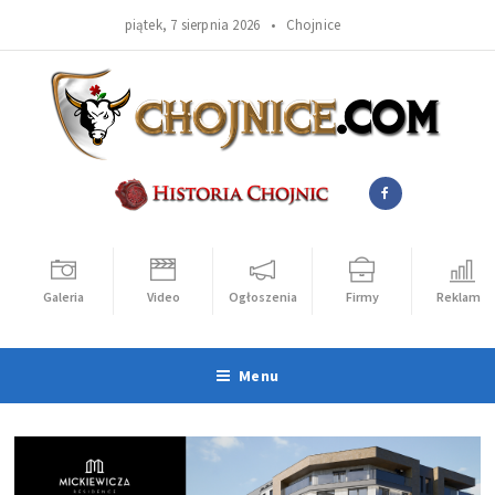
piątek, 7 sierpnia 2026 •
Chojnice
Galeria
Video
Ogłoszenia
Firmy
Reklama
Menu