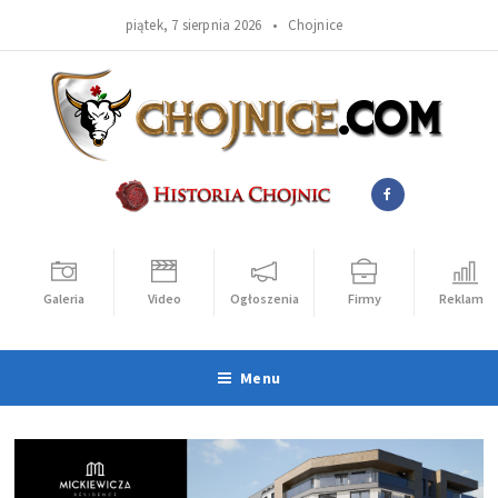
piątek, 7 sierpnia 2026 •
Chojnice
Galeria
Video
Ogłoszenia
Firmy
Reklama
Menu