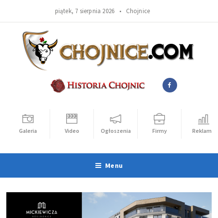
piątek, 7 sierpnia 2026 •
Chojnice
Galeria
Video
Ogłoszenia
Firmy
Reklama
Menu