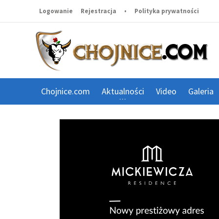
Logowanie
Rejestracja
•
Polityka prywatności
Chojnice.com
Aktualności
Video
Galeria