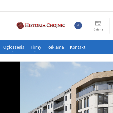
Galeria
Ogłoszenia
Firmy
Reklama
Kontakt