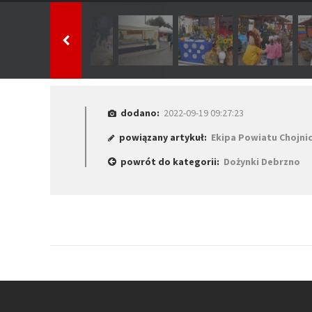
dodano:
2022-09-19 09:27:23
powiązany artykuł:
Ekipa Powiatu Chojni
powrót do kategorii:
Dożynki Debrzno