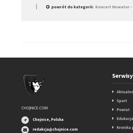
powrót do kategorii:
Koncert Nowator - 
Serwisy
Aktualno
Sport
CHOJNICE.COM
Powiat
Edukacj
Chojnice, Polska
Kronika 
redakcja@chojnice.com