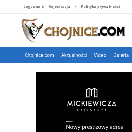
Logowanie
Rejestracja
•
Polityka prywatności
Chojnice.com
Aktualności
Video
Galeria