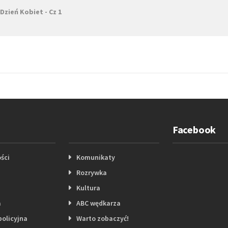
Dzień Kobiet - Cz 1
Facebook
ści
Komunikaty
Rozrywka
Kultura
a
ABC wędkarza
policyjna
Warto zobaczyć!