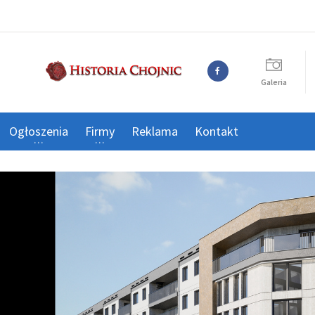
Galeria
Ogłoszenia
Firmy
Reklama
Kontakt