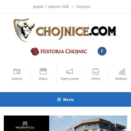
piątek, 7 sierpnia 2026 •
Chojnice
Galeria
Video
Ogłoszenia
Firmy
Reklama
Menu