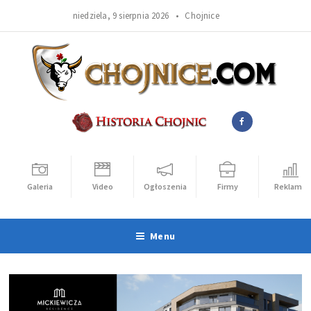
niedziela, 9 sierpnia 2026 •
Chojnice
Galeria
Video
Ogłoszenia
Firmy
Reklama
Menu