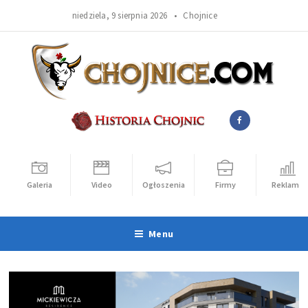
niedziela, 9 sierpnia 2026 •
Chojnice
Galeria
Video
Ogłoszenia
Firmy
Reklama
Menu