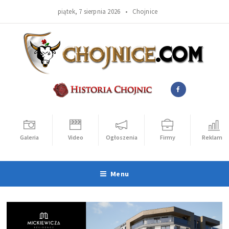
piątek, 7 sierpnia 2026 •
Chojnice
Galeria
Video
Ogłoszenia
Firmy
Reklama
Menu