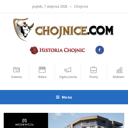
piątek, 7 sierpnia 2026 •
Chojnice
Galeria
Video
Ogłoszenia
Firmy
Reklama
Menu