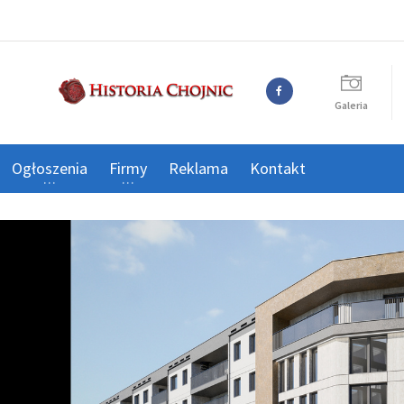
Galeria
Ogłoszenia
Firmy
Reklama
Kontakt