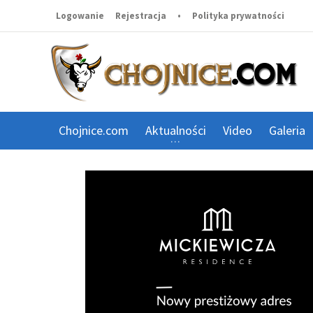
Logowanie
Rejestracja
•
Polityka prywatności
Chojnice.com
Aktualności
Video
Galeria