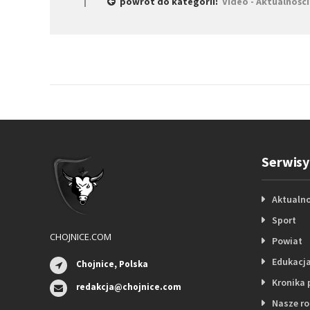
powrót do kategorii:
Video - Aktualności
Serwisy
Aktualno
Sport
CHOJNICE.COM
Powiat
Edukacj
Chojnice, Polska
Kronika 
redakcja@chojnice.com
Nasze r