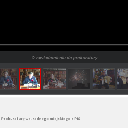
O zawiadomieniu do prokuratury
 Prokuraturę ws. radnego miejskiego z PiS