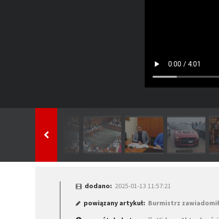
dodano:
2025-01-13 11:57:21
powiązany artykuł:
Burmistrz zawiadomił