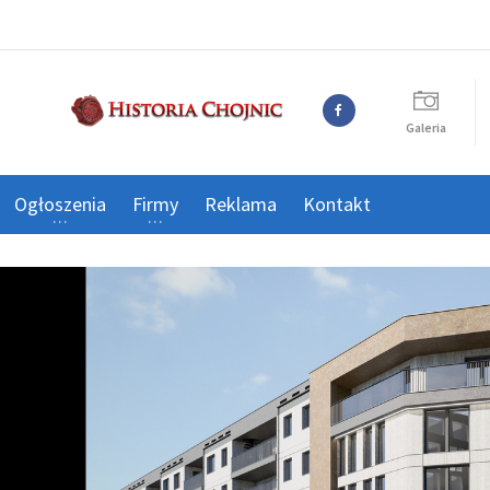
Galeria
Ogłoszenia
Firmy
Reklama
Kontakt