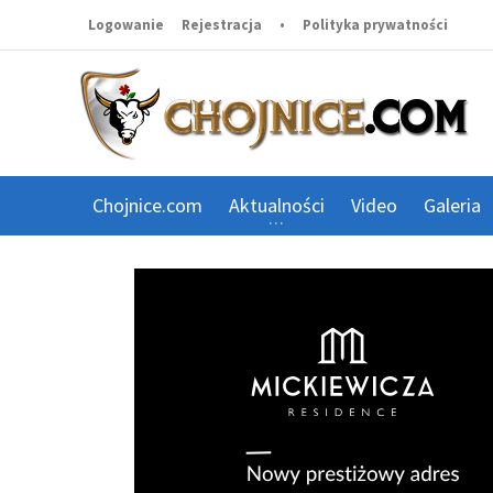
Logowanie
Rejestracja
•
Polityka prywatności
Chojnice.com
Aktualności
Video
Galeria