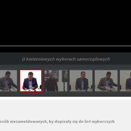
O kwietniowych wyborach samorządowych
osób niezameldowanych, by dopisały się do list wyborczych