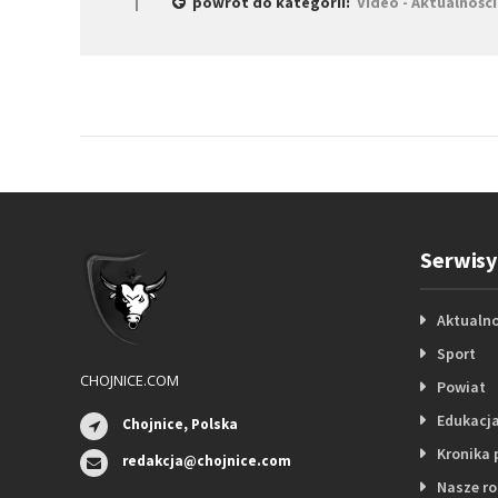
powrót do kategorii:
Video - Aktualności
Serwisy
Aktualno
Sport
CHOJNICE.COM
Powiat
Edukacj
Chojnice, Polska
Kronika 
redakcja@chojnice.com
Nasze r