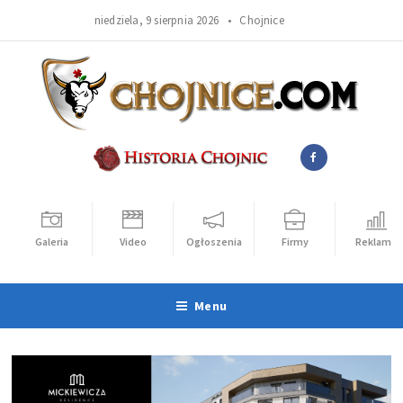
niedziela, 9 sierpnia 2026 •
Chojnice
Galeria
Video
Ogłoszenia
Firmy
Reklama
Menu