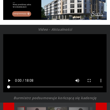
Video - Aktualności
Burmistrz podsumowuje kończącą się kadencję