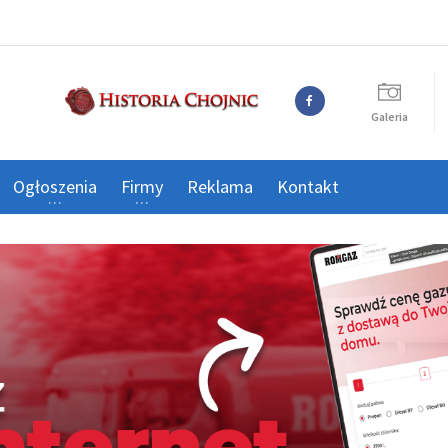
Galeria
Ogłoszenia
Firmy
Reklama
Kontakt