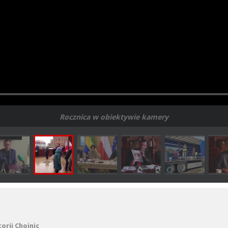
Rocznica w obiektywie kamery
orii Chojnic