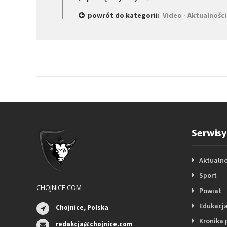
powrót do kategorii:
Video - Aktualności
Serwisy
Aktualno
Sport
CHOJNICE.COM
Powiat
Edukacj
Chojnice, Polska
Kronika 
redakcja@chojnice.com