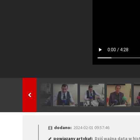
dodano:
2024-02-01 09:57:46
powiązany artykuł:
Dziś ważna data w hist