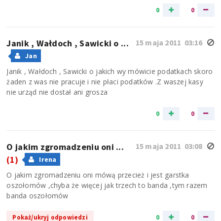
0
0
Janik , Wałdoch , Sawicki o ...
15 maja 2011 03:16
Jan
Janik , Wałdoch , Sawicki o jakich wy mówicie podatkach skoro
żaden z was nie pracuje i nie płaci podatków .Z waszej kasy
nie urząd nie dostał ani grosza
0
0
O jakim zgromadzeniu oni ...
15 maja 2011 03:08
(1)
Irena
O jakim zgromadzeniu oni mówą przecież i jest garstka
oszołomów ,chyba że więcej jak trzech to banda ,tym razem
banda oszołomów
0
0
Pokaż/ukryj odpowiedzi