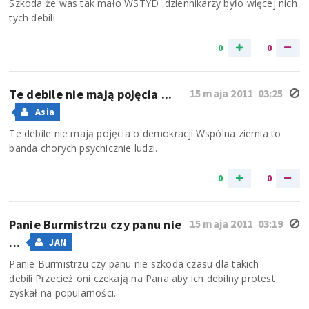
Szkoda że was tak mało WSTYD ,dziennikarzy było więcej nich
tych debili
0
0
Te debile nie mają pojęcia ...
15 maja 2011 03:25
Asia
Te debile nie mają pojęcia o demokracji.Wspólna ziemia to
banda chorych psychicznie ludzi.
0
0
Panie Burmistrzu czy panu nie
15 maja 2011 03:19
...
JAN
Panie Burmistrzu czy panu nie szkoda czasu dla takich
debili.Przecież oni czekają na Pana aby ich debilny protest
zyskał na popularności.