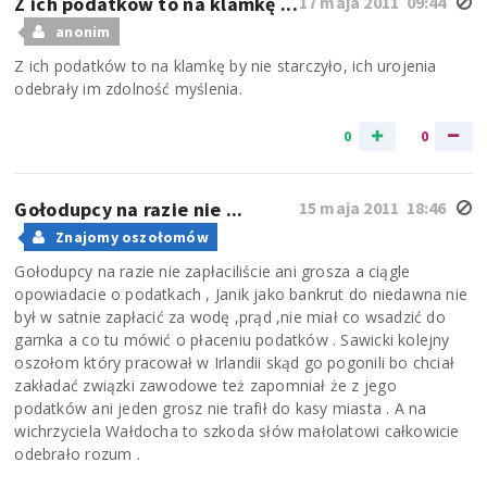
Z ich podatków to na klamkę ...
17 maja 2011 09:44
anonim
Z ich podatków to na klamkę by nie starczyło, ich urojenia
odebrały im zdolność myślenia.
0
0
Gołodupcy na razie nie ...
15 maja 2011 18:46
Znajomy oszołomów
Gołodupcy na razie nie zapłaciliście ani grosza a ciągle
opowiadacie o podatkach , Janik jako bankrut do niedawna nie
był w satnie zapłacić za wodę ,prąd ,nie miał co wsadzić do
garnka a co tu mówić o płaceniu podatków . Sawicki kolejny
oszołom który pracował w Irlandii skąd go pogonili bo chciał
zakładać związki zawodowe też zapomniał że z jego
podatków ani jeden grosz nie trafił do kasy miasta . A na
wichrzyciela Wałdocha to szkoda słów małolatowi całkowicie
odebrało rozum .