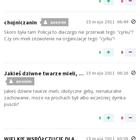
0
0
15 maja 2011 06:44
chojniczanin
anonim
Skoro była tam Policja to dlaczego nie przerwali tego "cyrku"?
Czy oni mieli zezwolenie na organizacje tego "cyrku"!
0
0
Jakieś dziwne twarze mieli, ...
15 maja 2011 06:26
anonim
Jakieś dziwne twarze mieli, idiotyczne geby, nienaturalne
zachowanie, może na prochach byli albo wcześniej dymka
puscili?
0
0
WIELKIE WSPÓŁCZUCIE DLA ...
15 maja 2011 03:38