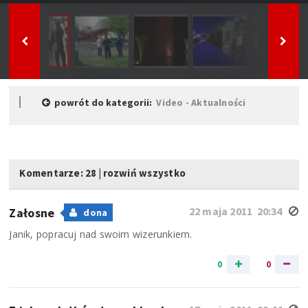
powrót do kategorii:
Video - Aktualności
Komentarze: 28
|
rozwiń wszystko
22 maja 2011 20:34
Załosne
dona
Janik, popracuj nad swoim wizerunkiem.
0
0