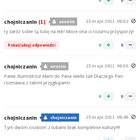
0
0
15 maja 2011 06:52
chojniczanin
(1)
anonim
ty załóż sobie tą tubę na łeb! Może ona ci rozumu przysporzy!
0
0
Pokaż/ukryj odpowiedzi
15 maja 2011 06:50
chojniczanin
anonim
Panie Burmistrzu! Mam do Pana wielki żal! Dlaczego Pan
rozmawia z takimi przygłupami!
0
0
15 maja 2011 06:48
chojniczanin
chojniczanin
Tym dwóm osobom z tubami brak kompletnie kultury!!!!