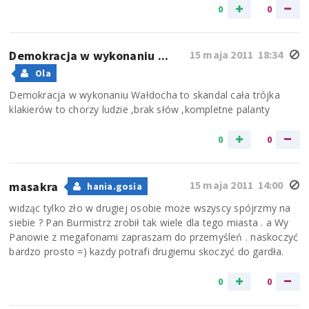
0
0
Demokracja w wykonaniu ...
15 maja 2011 18:34
Ola
Demokracja w wykonaniu Wałdocha to skandal cała trójka
klakierów to chorzy ludzie ,brak słów ,kompletne palanty
0
0
15 maja 2011 14:00
masakra
hania.gosia
widząc tylko zło w drugiej osobie może wszyscy spójrzmy na
siebie ? Pan Burmistrz zrobił tak wiele dla tego miasta . a Wy
Panowie z megafonami zapraszam do przemyśleń . naskoczyć
bardzo prosto =) kazdy potrafi drugiemu skoczyć do gardła.
0
0