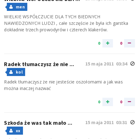
men
WIELKIE WSPÓŁCZUCIE DLA TYCH BIEDNYCH
NAWIEDZONYCH LUDZI , całe szczęście że była ich garstka
dokładnie trzech prowodyrów i czterech klakerów.
0
0
Radek tłumaczysz że nie ...
15 maja 2011 03:34
kol
Radek tłumaczysz że nie jesteście oszołomami a jak was
można inaczej nazwać
0
0
Szkoda że was tak mało ...
15 maja 2011 03:31
xx