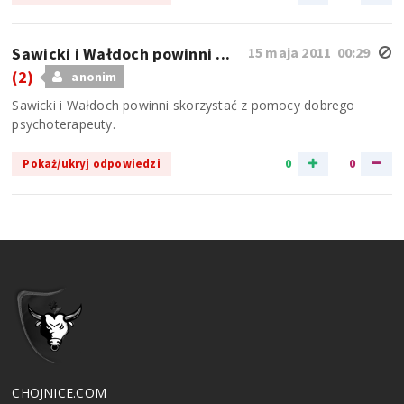
Sawicki i Wałdoch powinni ...
15 maja 2011 00:29
(2)
anonim
Sawicki i Wałdoch powinni skorzystać z pomocy dobrego
psychoterapeuty.
0
0
Pokaż/ukryj odpowiedzi
CHOJNICE.COM