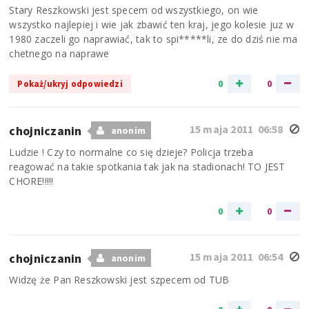
Stary Reszkowski jest specem od wszystkiego, on wie
wszystko najlepiej i wie jak zbawić ten kraj, jego kolesie juz w
1980 zaczeli go naprawiać, tak to spi*****li, ze do dziś nie ma
chetnego na naprawe
0
0
Pokaż/ukryj odpowiedzi
15 maja 2011 06:58
chojniczanin
anonim
Ludzie ! Czy to normalne co się dzieje? Policja trzeba
reagować na takie spotkania tak jak na stadionach! TO JEST
CHORE!!!!!
0
0
15 maja 2011 06:54
chojniczanin
anonim
Widzę że Pan Reszkowski jest szpecem od TUB