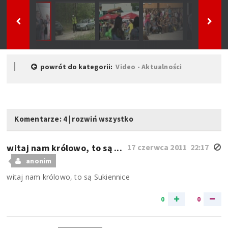
powrót do kategorii:
Video - Aktualności
Komentarze: 4
|
rozwiń wszystko
witaj nam królowo, to są ...
17 czerwca 2011 22:17
anonim
witaj nam królowo, to są Sukiennice
0
0