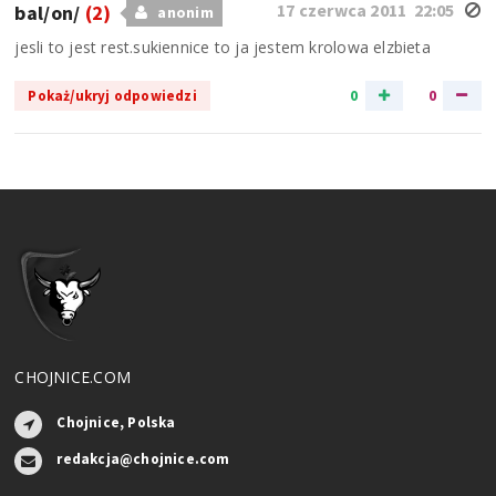
17 czerwca 2011 22:05
bal/on/
(2)
anonim
jesli to jest rest.sukiennice to ja jestem krolowa elzbieta
0
0
Pokaż/ukryj odpowiedzi
CHOJNICE.COM
Chojnice, Polska
redakcja@chojnice.com