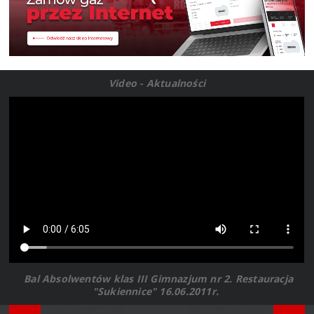
Video - Aktualności
Bal Absolwentów klas III Gimnazjum nr 2. Restauracja
"Sukiennice" 16.06.2011r.