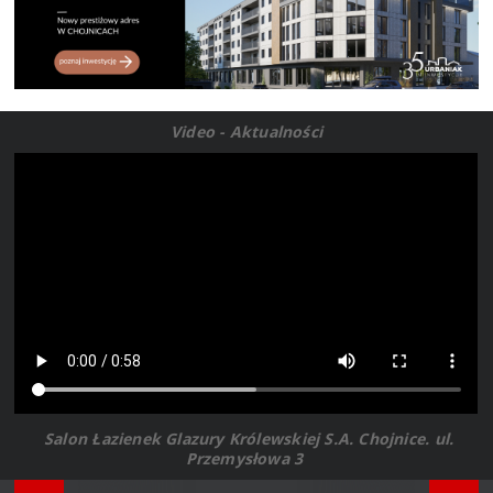
Video - Aktualności
Salon Łazienek Glazury Królewskiej S.A. Chojnice. ul.
Przemysłowa 3