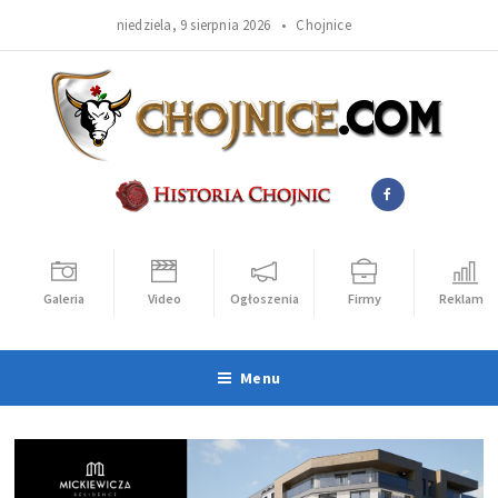
niedziela, 9 sierpnia 2026 •
Chojnice
Galeria
Video
Ogłoszenia
Firmy
Reklama
Menu