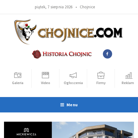
piątek, 7 sierpnia 2026 •
Chojnice
Galeria
Video
Ogłoszenia
Firmy
Reklama
Menu