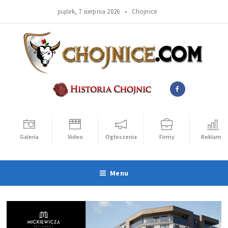
piątek, 7 sierpnia 2026 •
Chojnice
Galeria
Video
Ogłoszenia
Firmy
Reklama
Menu