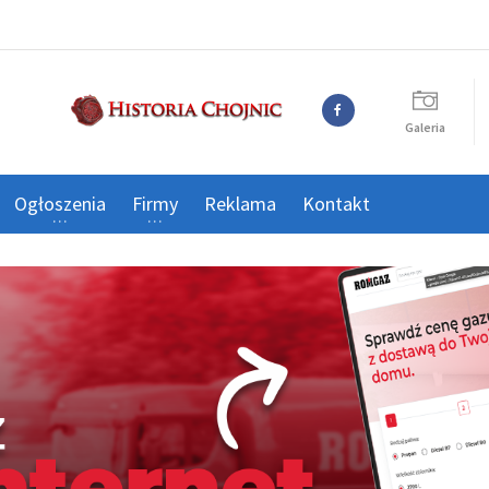
Galeria
Ogłoszenia
Firmy
Reklama
Kontakt