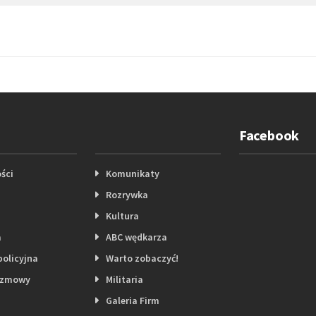
Facebook
ści
Komunikaty
Rozrywka
Kultura
a
ABC wędkarza
policyjna
Warto zobaczyć!
ozmowy
Militaria
Galeria Firm