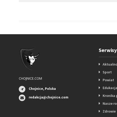
Serwisy
Aktualno
Sport
CHOJNICE.COM
Powiat
Edukacj
Chojnice, Polska
Kronika 
redakcja@chojnice.com
Nasze r
Zdrowie