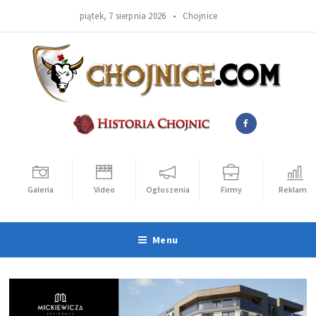
piątek, 7 sierpnia 2026 •
Chojnice
Galeria
Video
Ogłoszenia
Firmy
Reklama
Menu