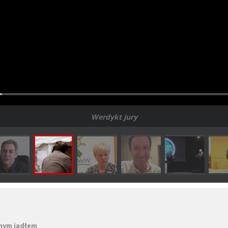
Werdykt jury
znym jadłem