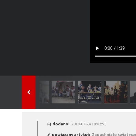
dodano:
2018-03-24 18:02:51
powiązany artykuł:
Zapachniało świątec