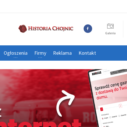
Galeria
Ogłoszenia
Firmy
Reklama
Kontakt