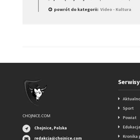
powrót do kategorii:
Video - Kultura
Serwisy
Aktualno
Sport
CHOJNICE.COM
Powiat
Edukacj
Chojnice, Polska
Kronika 
redakcja@chojnice.com