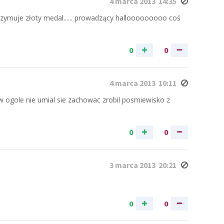
4 marca 2013 14:35
rzymuje złoty medal...... prowadzący hallooooooooo coś
0
0
4 marca 2013 10:11
 ogole nie umial sie zachowac zrobil posmiewisko z
0
0
3 marca 2013 20:21
0
0