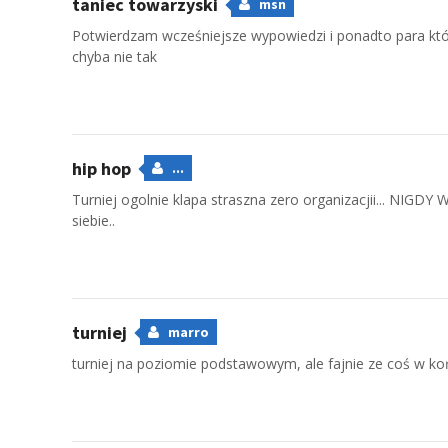
taniec towarzyski
msn
Potwierdzam wcześniejsze wypowiedzi i ponadto para któr
chyba nie tak
hip hop
...
Turniej ogolnie klapa straszna zero organizacjii... NI
siebie..
turniej
marro
turniej na poziomie podstawowym, ale fajnie ze coś w końc