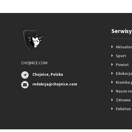
Serwisy
Aktualno
Sport
CHOJNICE.COM
Powiat
Edukacj
Chojnice, Polska
Kronika 
redakcja@chojnice.com
Nasze r
Zdrowie
Felieton