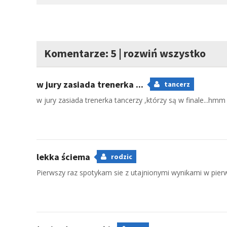
Komentarze: 5
|
rozwiń wszystko
w jury zasiada trenerka ...
tancerz
w jury zasiada trenerka tancerzy ,którzy są w finale...hm
lekka ściema
rodzic
Pierwszy raz spotykam sie z utajnionymi wynikami w pierw