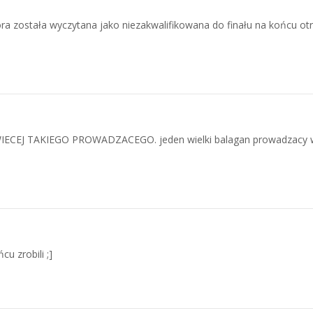
a została wyczytana jako niezakwalifikowana do finału na końcu ot
GDY WIECEJ TAKIEGO PROWADZACEGO. jeden wielki balagan prowadzacy w
u zrobili ;]