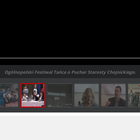
Ogólnopolski Festiwal Tańca o Puchar Starosty Chojnickiego.