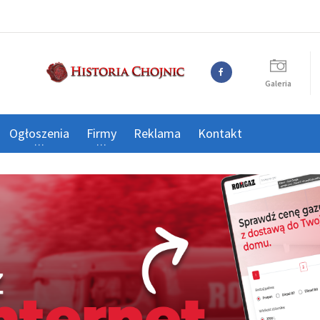
Galeria
Ogłoszenia
Firmy
Reklama
Kontakt