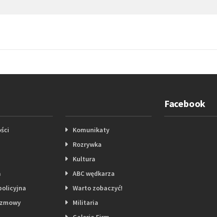
Facebook
ści
Komunikaty
Rozrywka
Kultura
a
ABC wędkarza
policyjna
Warto zobaczyć!
ozmowy
Militaria