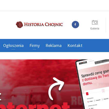
Galeria
Ogłoszenia
Firmy
Reklama
Kontakt