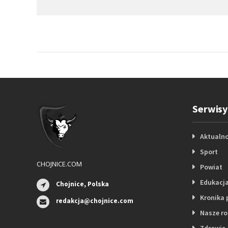
Serwisy
Aktualno
Sport
CHOJNICE.COM
Powiat
Edukacj
Chojnice, Polska
Kronika 
redakcja@chojnice.com
Nasze r