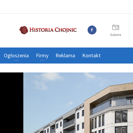
Galeria
Ogłoszenia
Firmy
Reklama
Kontakt