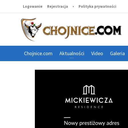
Logowanie
Rejestracja
•
Polityka prywatności
Chojnice.com
Aktualności
Video
Galeria