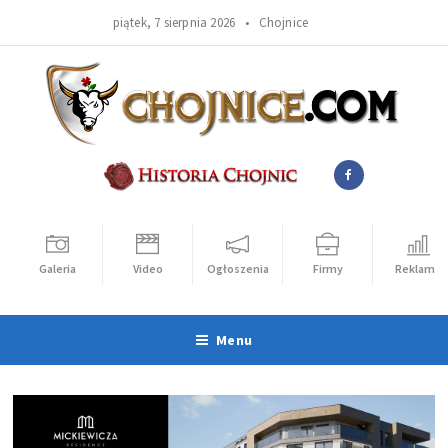
piątek, 7 sierpnia 2026 •
Chojnice
Galeria
Video
Ogłoszenia
Firmy
Reklama
Menu