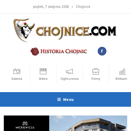
piątek, 7 sierpnia 2026 •
Chojnice
Galeria
Video
Ogłoszenia
Firmy
Reklama
Menu