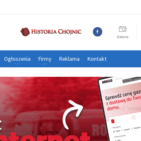
Galeria
Ogłoszenia
Firmy
Reklama
Kontakt