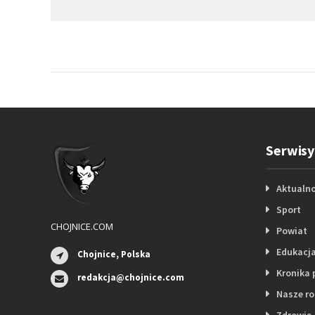
Serwisy
Aktualno
Sport
CHOJNICE.COM
Powiat
Edukacj
Chojnice, Polska
Kronika 
redakcja@chojnice.com
Nasze r