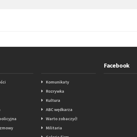
Facebook
ści
Komunikaty
Rozrywka
Kultura
a
ABC wędkarza
policyjna
Warto zobaczyć!
ozmowy
Militaria