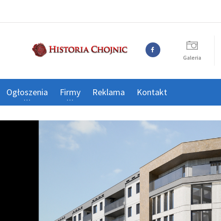
Galeria
Ogłoszenia
Firmy
Reklama
Kontakt