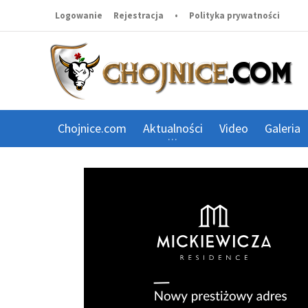
Logowanie
Rejestracja
•
Polityka prywatności
Chojnice.com
Aktualności
Video
Galeria