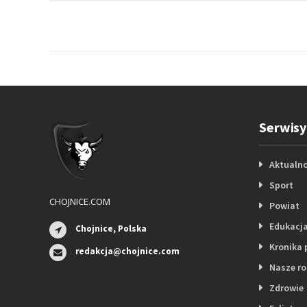
Serwisy
Aktualno
Sport
CHOJNICE.COM
Powiat
Edukacj
Chojnice, Polska
Kronika 
redakcja@chojnice.com
Nasze r
Zdrowie