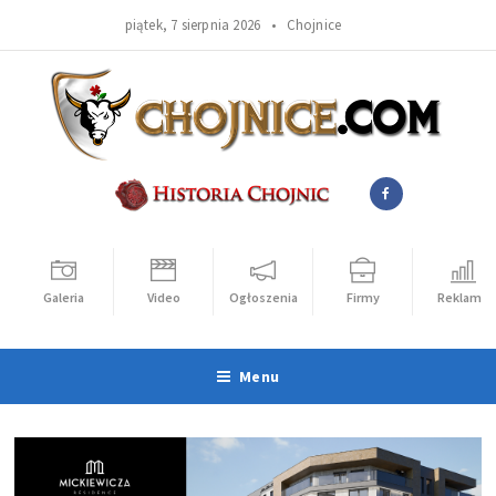
piątek, 7 sierpnia 2026 •
Chojnice
Galeria
Video
Ogłoszenia
Firmy
Reklama
Menu