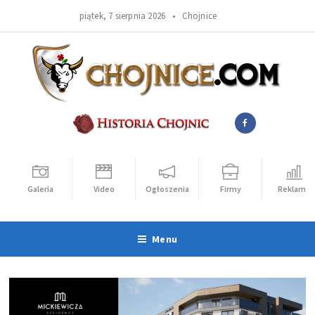
piątek, 7 sierpnia 2026 •
Chojnice
Galeria
Video
Ogłoszenia
Firmy
Reklama
Menu