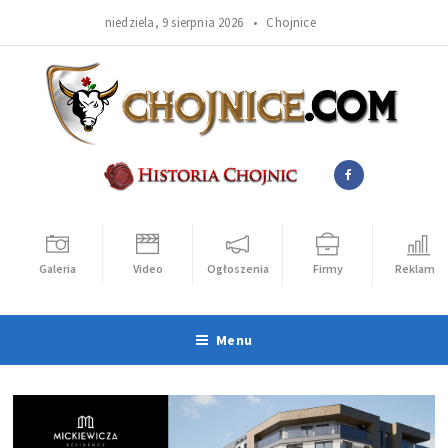
niedziela, 9 sierpnia 2026 •
Chojnice
Galeria
Video
Ogłoszenia
Firmy
Reklama
Menu