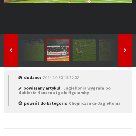
dodano:
2024-10-30 19:22:02
powiązany artykuł:
Jagiellonia wygrała po
dublecie Hansena i golu Nguiamby
powrót do kategorii:
Chojniczanka-Jagiellonia