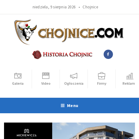
niedziela, 9 sierpnia 2026 •
Chojnice
Galeria
Video
Ogłoszenia
Firmy
Reklama
Menu