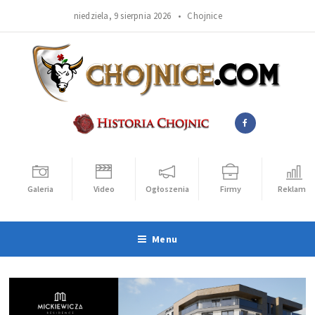
niedziela, 9 sierpnia 2026 •
Chojnice
Galeria
Video
Ogłoszenia
Firmy
Reklama
Menu