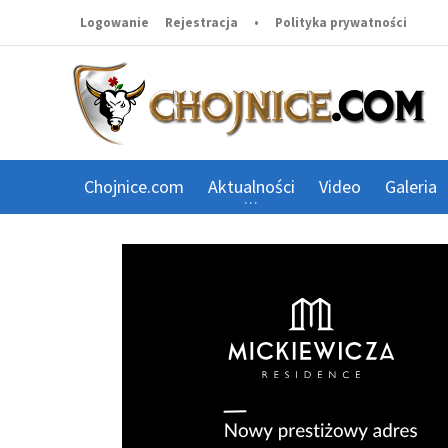
Logowanie
Rejestracja
•
Polityka prywatności
Chojnice.com
Aktualności
Video
Galeria