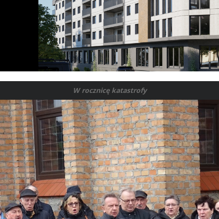
W rocznicę katastrofy