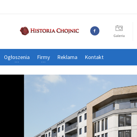
Galeria
Ogłoszenia
Firmy
Reklama
Kontakt