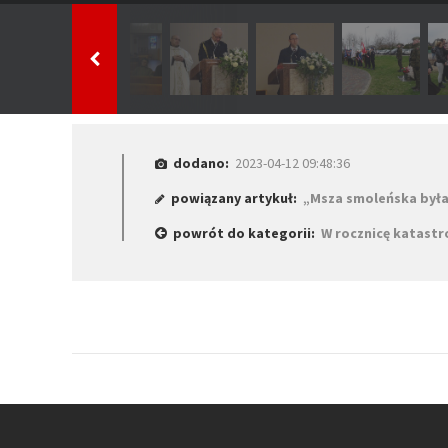
dodano:
2023-04-12 09:48:36
powiązany artykuł:
„Msza smoleńska była
powrót do kategorii:
W rocznicę katastr