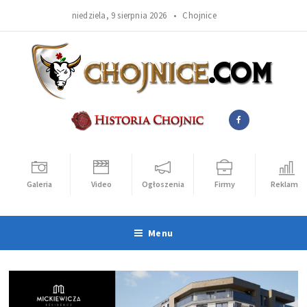
niedziela, 9 sierpnia 2026 •
Chojnice
Galeria
Video
Ogłoszenia
Firmy
Reklama
Menu