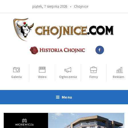
piątek, 7 sierpnia 2026 •
Chojnice
Galeria
Video
Ogłoszenia
Firmy
Reklama
Menu