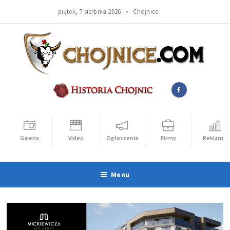
piątek, 7 sierpnia 2026 •
Chojnice
Galeria
Video
Ogłoszenia
Firmy
Reklama
Menu