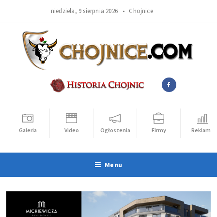
niedziela, 9 sierpnia 2026 •
Chojnice
Galeria
Video
Ogłoszenia
Firmy
Reklama
Menu