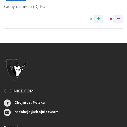
Ładny usmiech:)DJ-KU
0
0
CHOJNICE.COM
Chojnice, Polska
redakcja@chojnice.com