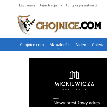
Logowanie
Rejestracja
•
Polityka prywatności
Chojnice.com
Aktualności
Video
Galeria