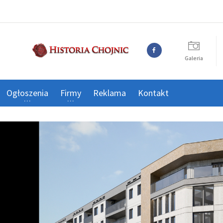
Galeria
Ogłoszenia
Firmy
Reklama
Kontakt