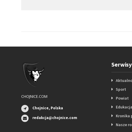
Serwisy
Aktualno
Sport
CHOJNICE.COM
Powiat
Edukacj
Chojnice, Polska
Kronika 
redakcja@chojnice.com
Nasze r