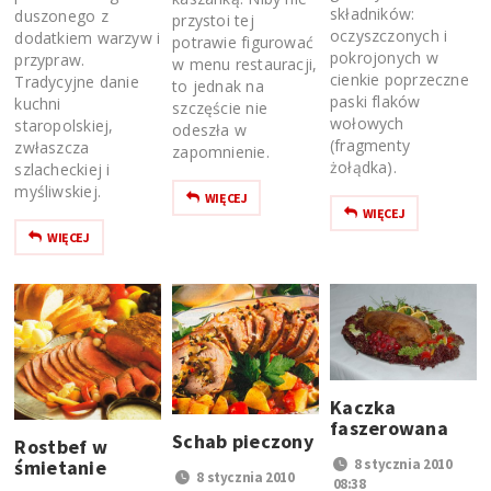
składników:
duszonego z
przystoi tej
oczyszczonych i
dodatkiem warzyw i
potrawie figurować
pokrojonych w
przypraw.
w menu restauracji,
cienkie poprzeczne
Tradycyjne danie
to jednak na
paski flaków
kuchni
szczęście nie
wołowych
staropolskiej,
odeszła w
(fragmenty
zwłaszcza
zapomnienie.
żołądka).
szlacheckiej i
myśliwskiej.
WIĘCEJ
WIĘCEJ
WIĘCEJ
Kaczka
faszerowana
Schab pieczony
Rostbef w
śmietanie
8 stycznia 2010
8 stycznia 2010
08:38