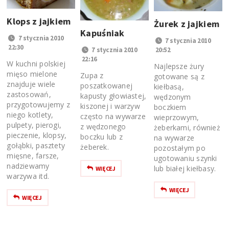
Klops z jajkiem
Żurek z jajkiem
Kapuśniak
7 stycznia 2010
7 stycznia 2010
22:30
7 stycznia 2010
20:52
22:16
W kuchni polskiej
Najlepsze żury
mięso mielone
Zupa z
gotowane są z
znajduje wiele
poszatkowanej
kiełbasą,
zastosowań,
kapusty głowiastej,
wędzonym
przygotowujemy z
kiszonej i warzyw
boczkiem
niego kotlety,
często na wywarze
wieprzowym,
pulpety, pierogi,
z wędzonego
żeberkami, również
pieczenie, klopsy,
boczku lub z
na wywarze
gołąbki, pasztety
żeberek.
pozostałym po
mięsne, farsze,
ugotowaniu szynki
nadziewamy
lub białej kiełbasy.
WIĘCEJ
warzywa itd.
WIĘCEJ
WIĘCEJ