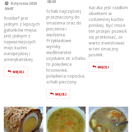
08:50
8 stycznia 2010
Kaczka jest rzadkim
09:07
Schab najczęściej
obiektem w
przeznaczony do
Rostbef jest
codziennej kuchni
smażenia oraz do
jednym z lepszych
polskiej. Być może
pieczenia i
gatunków mięsa.
ten przepis pozwoli
wędzenia.
Jest jednym z
się przekonać, że
Przykładowe
najważniejszych
warto inwestować
wyroby
mięs kuchni
w ten smaczny
wędliniarskie
europejskiej i
posiłek.
uzyskane ze schabu
amerykańskiej.
to polędwica
WIĘCEJ
łososiowa,
WIĘCEJ
polędwica sopocka,
schab pieczony.
WIĘCEJ