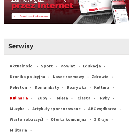
Serwisy
Aktualności
Sport
Powiat
Edukacja
Kronika policyjna
Nasze rozmowy
Zdrowie
Felieton
Komunikaty
Rozrywka
Kultura
Kulinaria
Zupy
Mięsa
Ciasta
Ryby
Muzyka
Artykuły sponsorowane
ABC wędkarza
Warto zobaczyć!
Oferta komunijna
Z Kraju
Militaria