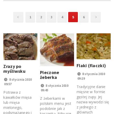
1
2
3
4
5
6
Flaki (flaczki)
Zrazy po
myśliwsku
Pieczone
8 stycznia 2010
żeberka
09:29
8 stycznia 2010
09:57
8 stycznia 2010
Tradycyjne danie
09:45
mięsne w formie
Potrawa z
gęstej zupy. Jej
kawałków mięsa
Z żeberkami w
nazwa wywodzi się
lub mięsa
polskim menu jest
z jednego z
mielonego,
podobnie jak z
głównych
podsmażanego i
kaszanką. Niby nie