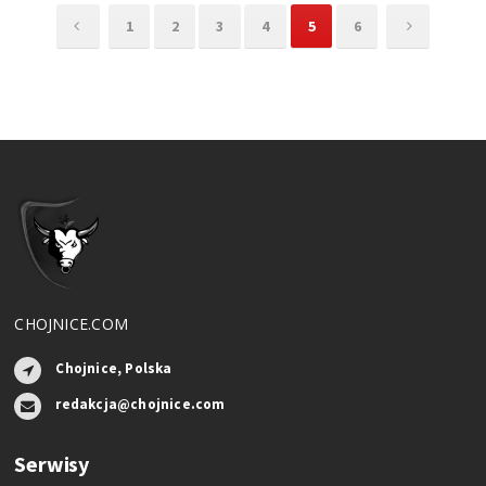
1
2
3
4
5
6
CHOJNICE.COM
Chojnice, Polska
redakcja@chojnice.com
Serwisy