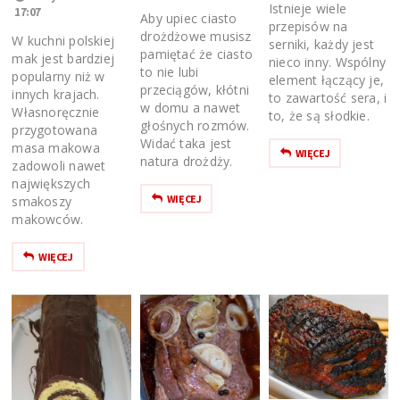
Istnieje wiele
17:07
Aby upiec ciasto
przepisów na
drożdżowe musisz
W kuchni polskiej
serniki, każdy jest
pamiętać że ciasto
mak jest bardziej
nieco inny. Wspólny
to nie lubi
popularny niż w
element łączący je,
przeciągów, kłótni
innych krajach.
to zawartość sera, i
w domu a nawet
Własnoręcznie
to, że są słodkie.
głośnych rozmów.
przygotowana
Widać taka jest
masa makowa
WIĘCEJ
natura drożdży.
zadowoli nawet
największych
WIĘCEJ
smakoszy
makowców.
WIĘCEJ