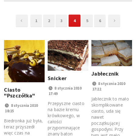
1
2
3
4
5
6
Jabłecznik
Snicker
8 stycznia 2010
8 stycznia 2010
Ciasto
17:22
17:49
"Pszczółka"
Jabłecznik to mało
Przepyszne ciasto
skomplikowane
8 stycznia 2010
na bazie kremu
ciasto, uda się
18:15
krówkowego, w
nawet
Biedronka już była,
całości
początkującej
teraz przyszedł
przypominające
gospodyni. Przy
więc czas na
znany baton
tym jest mało