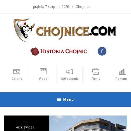
piątek, 7 sierpnia 2026 •
Chojnice
Galeria
Video
Ogłoszenia
Firmy
Reklama
Menu