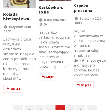
Szynka
Karkówka w
pieczona
sosie
Rolada
biszkoptowa
8 stycznia 2010
8 stycznia 2010
10:19
13:00
8 stycznia 2010
Szynka
13:30
Jest bardzo
zamarynowana w
delikatna, soczysta
Zachwyca przede
ziołach i upieczona
i z chrupiącą
wszystkim
w domu ma
skórką. Aromat ma
delikatnym
niepowtarzalny
silny i zachęcający.
smakiem. Bazą dla
smak. Jest
Jest łatwa w
ciasta jest delikatna
delikatna, soczysta,
przygotowaniu i
rolada pieczona na
aromatyczna i
zawsze się udaje!".
bazie wyłącznie
zdrowa, bo bez
naturalnych
konserwantów.
WIĘCEJ
składników.
WIĘCEJ
WIĘCEJ
1
2
3
4
5
6