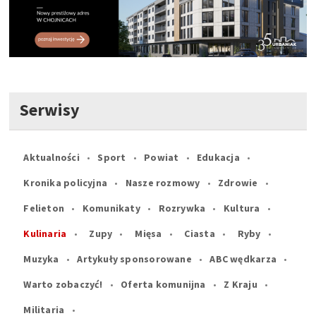
Serwisy
Aktualności
Sport
Powiat
Edukacja
Kronika policyjna
Nasze rozmowy
Zdrowie
Felieton
Komunikaty
Rozrywka
Kultura
Kulinaria
Zupy
Mięsa
Ciasta
Ryby
Muzyka
Artykuły sponsorowane
ABC wędkarza
Warto zobaczyć!
Oferta komunijna
Z Kraju
Militaria