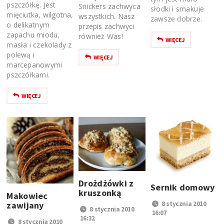
pszczółkę. Jest
Snickers zachwyca
słodki i smakuje
mięciutka, wilgotna,
wszystkich. Nasz
zawsze dobrze.
o delikatnym
przepis zachwyci
zapachu miodu,
również Was!
WIĘCEJ
masła i czekolady z
polewą i
WIĘCEJ
marcepanowymi
pszczółkami.
WIĘCEJ
Drożdżówki z
Sernik domowy
kruszonką
Makowiec
zawijany
8 stycznia 2010
8 stycznia 2010
16:07
16:32
8 stycznia 2010