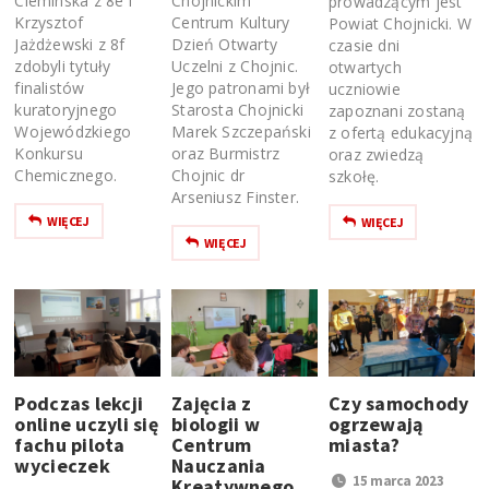
Cieminska z 8e i
Chojnickim
prowadzącym jest
Krzysztof
Centrum Kultury
Powiat Chojnicki. W
Jażdżewski z 8f
Dzień Otwarty
czasie dni
zdobyli tytuły
Uczelni z Chojnic.
otwartych
finalistów
Jego patronami był
uczniowie
kuratoryjnego
Starosta Chojnicki
zapoznani zostaną
Wojewódzkiego
Marek Szczepański
z ofertą edukacyjną
Konkursu
oraz Burmistrz
oraz zwiedzą
Chemicznego.
Chojnic dr
szkołę.
Arseniusz Finster.
WIĘCEJ
WIĘCEJ
WIĘCEJ
Podczas lekcji
Zajęcia z
Czy samochody
online uczyli się
biologii w
ogrzewają
fachu pilota
Centrum
miasta?
wycieczek
Nauczania
15 marca 2023
Kreatywnego