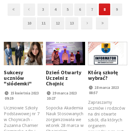
3
4
5
6
7
8
9
10
11
12
13
Sukcesy
Dzień Otwarty
Którą szkołę
uczniów
Uczelni z
wybrać?
"siódemki"
Chojnic
28 marca 2023
08:57
15 kwietnia 2023
29 marca 2023
09:19
10:27
Zapraszamy
Uczniowie Szkoły
Sopocka Akademia
uczniów i rodziców
Podstawowej nr 7
Nauk Stosowanych
na dni otwarte
w Chojnicach -
zorganizowała we
szkół, dla których
Zuzanna Chamier
wtorek 28 marca w
organem