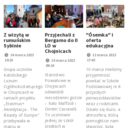
Z wizytą w
Przyjechali z
"Ósemka" i
rumuńskim
Bergamo do II
oferta
Sybinie
LO w
edukacyjna
Chojnicach
14 marca 2023
12 marca 2023
10:25
17:45
14 marca 2023
09:24
Grupa uczniów
10 marca mieliśmy
Starostwo
Katolickiego
przyjemność
Powiatowe w
Liceum
powitać w Szkole
Chojnicach
Ogólnokształcącego
Podstawowej nr 8
odwiedzili
w Chojnicach w
przyszłych
niecodzienni goście
ramach projektu
pierwszoklasistów
– Italo Maffzoli i
„Erasmus+
wraz z rodzicami.
Dimitri Cassinelli.
Akredytacja - The
Działo się dużo, a
To uczniowie
Beauty of Europe"
atmosfera, którą
jednej ze szkół
przebywała w
pomogliście nam
średnich w
marcu w
stworzyć, była