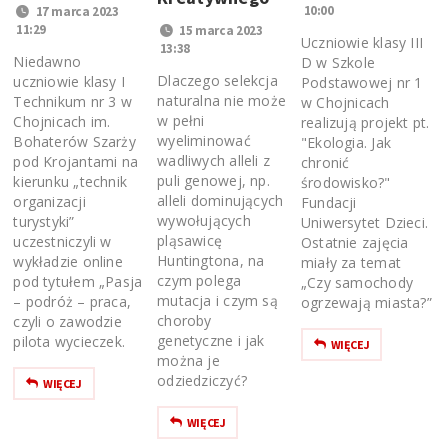
10:00
17 marca 2023
11:29
15 marca 2023
Uczniowie klasy III
13:38
Niedawno
D w Szkole
Dlaczego selekcja
uczniowie klasy I
Podstawowej nr 1
naturalna nie może
Technikum nr 3 w
w Chojnicach
w pełni
Chojnicach im.
realizują projekt pt.
wyeliminować
Bohaterów Szarży
"Ekologia. Jak
wadliwych alleli z
pod Krojantami na
chronić
puli genowej, np.
kierunku „technik
środowisko?"
alleli dominujących
organizacji
Fundacji
wywołujących
turystyki”
Uniwersytet Dzieci.
pląsawicę
uczestniczyli w
Ostatnie zajęcia
Huntingtona, na
wykładzie online
miały za temat
czym polega
pod tytułem „Pasja
„Czy samochody
mutacja i czym są
– podróż – praca,
ogrzewają miasta?”
choroby
czyli o zawodzie
genetyczne i jak
pilota wycieczek.
WIĘCEJ
można je
odziedziczyć?
WIĘCEJ
WIĘCEJ