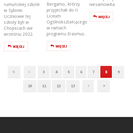
Bergamo, którzy
rumuńskiej szkole
niesamowita.
przyjechali do II
w Sybinie.
Liceum
Uczniowie tej
WIĘCEJ
Ogólnokształcącego
szkoły byli w
w ramach
Chojnicach we
programu Erasmus.
wrześniu 2022.
WIĘCEJ
WIĘCEJ
3
4
5
6
7
8
9
10
11
12
13