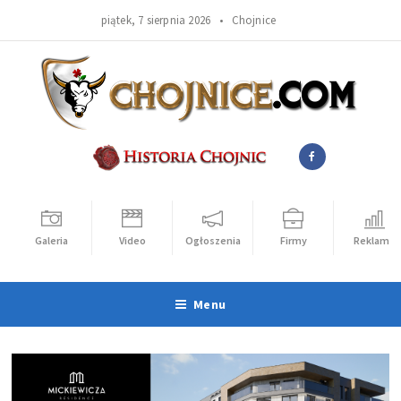
piątek, 7 sierpnia 2026 •
Chojnice
Galeria
Video
Ogłoszenia
Firmy
Reklama
Menu