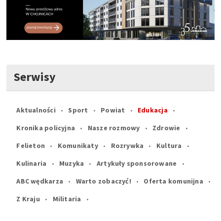
Serwisy
Aktualności
Sport
Powiat
Edukacja
Kronika policyjna
Nasze rozmowy
Zdrowie
Felieton
Komunikaty
Rozrywka
Kultura
Kulinaria
Muzyka
Artykuły sponsorowane
ABC wędkarza
Warto zobaczyć!
Oferta komunijna
Z Kraju
Militaria