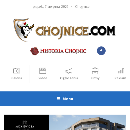
piątek, 7 sierpnia 2026 •
Chojnice
Galeria
Video
Ogłoszenia
Firmy
Reklama
Menu