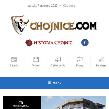
piątek, 7 sierpnia 2026 •
Chojnice
Galeria
Video
Ogłoszenia
Firmy
Reklama
Menu