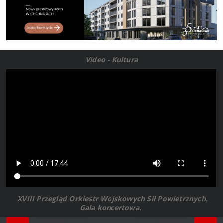
Video - Kultura
XVIII Przegląd Orkiestr Wojskowych Sił Powietrznych.
Gala koncertowa.