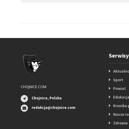
Serwisy
Aktualno
Sport
CHOJNICE.COM
Powiat
Edukacj
Chojnice, Polska
Kronika 
redakcja@chojnice.com
Nasze r
Zdrowie