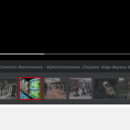
Centrum Remontowo - Wykończeniowe. Chojnice. Aleja Bayeux 8