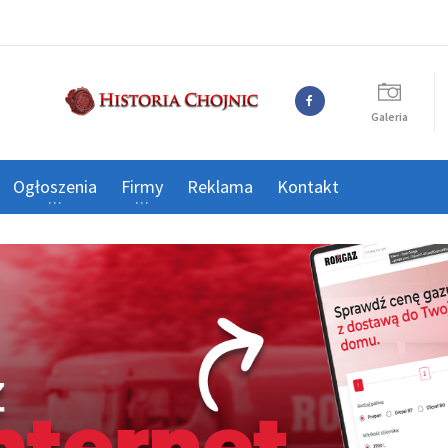
Galeria
Ogłoszenia
Firmy
Reklama
Kontakt