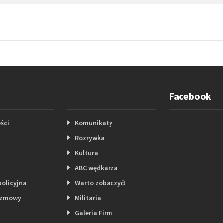
Facebook
ści
Komunikaty
Rozrywka
Kultura
a
ABC wędkarza
policyjna
Warto zobaczyć!
ozmowy
Militaria
Galeria Firm